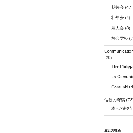
朝祷会
(47)
壮年会
(4)
婦人会
(8)
教会学校
(7
Communicati
(20)
The Philip
La Comunid
Comunidade
信徒の寄稿
(73
本への招待
最近の投稿