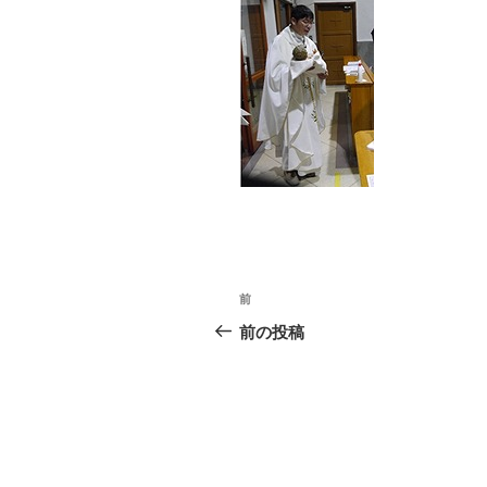
投
前
前
稿
の
前の投稿
投
ナ
稿
ビ
ゲ
ー