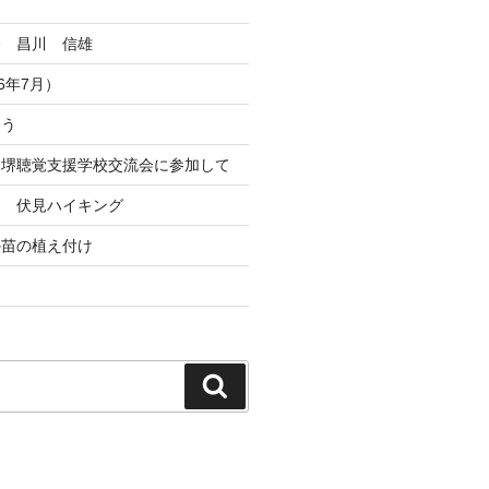
祭 昌川 信雄
6年7月）
とう
ト堺聴覚支援学校交流会に参加して
ト 伏見ハイキング
の苗の植え付け
検
索