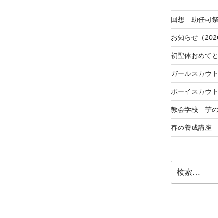
回想 助任司
お知らせ（202
初聖体おめで
ガールスカウ
ボーイスカウ
教会学校 芋
春の養成講座
検
索: