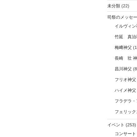
未分類
(22)
司祭のメッセ
イルヴィン
竹延 真治
梅﨑神父
(1
長崎 壮 
昌川神父
(8
フリオ神父
ハイメ神父
フラデラ・
フェリック
イベント
(253)
コンサート