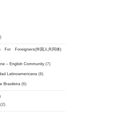
)
on For Foreigners(外国人共同体)
pine – English Community
(7)
ad Latinoamericana
(6)
 Brasileira
(6)
)
(2)