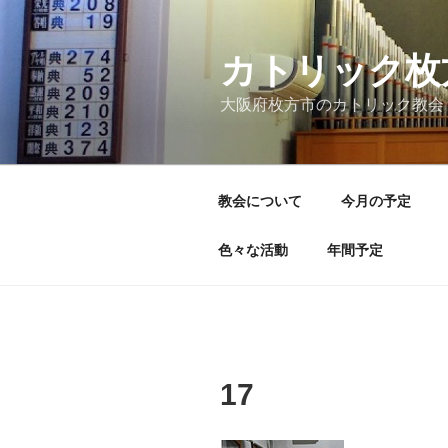
コ
ン
テ
カトリック枚
ン
大阪府枚方市のカトリック教会
ツ
へ
ス
キ
教会について
今月の予定
ッ
プ
色々な活動
年間予定
17