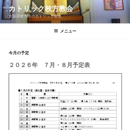
コ
カトリック枚方教会
ン
大阪府枚方市のカトリック教会
テ
ン
ツ
メニュー
へ
ス
キ
今月の予定
ッ
２０２６年 ７月・８月予定表
プ