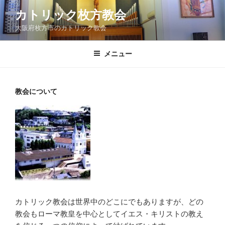
コ
カトリック枚方教会
ン
大阪府枚方市のカトリック教会
テ
ン
ツ
メニュー
へ
ス
キ
教会について
ッ
プ
カトリック教会は世界中のどこにでもありますが、どの
教会もローマ教皇を中心としてイエス・キリストの教え