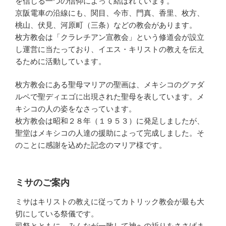
を信じる一つの信仰によって結ばれています。
京阪電車の沿線にも、関目、今市、門真、香里、枚方、
桃山、伏見、河原町（三条）などの教会があります。
枚方教会は「クラレチアン宣教会」という修道会が設立
し運営に当たっており、イエス・キリストの教えを伝え
るために活動しています。
枚方教会にある聖母マリアの聖画は、メキシコのグァダ
ルペで聖ディエゴに出現された聖母を表しています。メ
キシコの人の姿をなさっています。
枚方教会は昭和２８年（１９５３）に発足しましたが、
聖堂はメキシコの人達の援助によって完成しました。そ
のことに感謝を込めた記念のマリア様です。
ミサのご案内
ミサはキリストの教えに従ってカトリック教会が最も大
切にしている祭儀です。
司祭とともに、みんなが一致して神への祈りをささげま