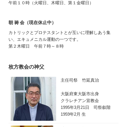
午前１０時（火曜日、木曜日、第１金曜日）
朝 祷 会（現在休止中）
カトリックとプロテスタントとが互いに理解しあう集
い、エキュメニカル運動の一つです。
第２木曜日 午前７時～８時
枚方教会の神父
主任司祭 竹延真治
大阪府東大阪市出身
クラレチアン宣教会
1995年3月21日 司祭叙階
1959年2月 生