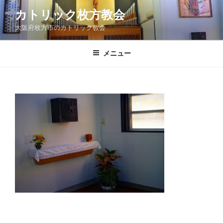
コ
カトリック枚方教会
ン
大阪府枚方市のカトリック教会
テ
ン
ツ
メニュー
へ
ス
キ
ッ
プ