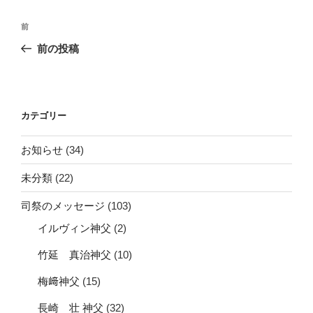
投
前
前
稿
の
前の投稿
ナ
投
ビ
稿
ゲ
ー
カテゴリー
シ
お知らせ
(34)
ョ
ン
未分類
(22)
司祭のメッセージ
(103)
イルヴィン神父
(2)
竹延 真治神父
(10)
梅﨑神父
(15)
長崎 壮 神父
(32)