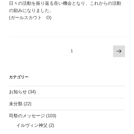
サ
日々の活動を振り返る良い機会となり、これからの活動
ー
の励みになりました。
ト”
(ガールスカウト O)
の
投
次
固定ページ
1
の
稿
ペ
の
ー
ペ
カテゴリー
ジ
ー
ジ
お知らせ
(34)
送
未分類
(22)
り
司祭のメッセージ
(103)
イルヴィン神父
(2)