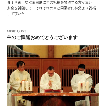
各ミサ後、幼稚園園庭に車の祝福を希望する方が集い、
安全を祈願して、それぞれの車と同乗者に神父より祝福
して頂いた
投
2025年12月29日
稿
主のご降誕おめでとうございます
日: