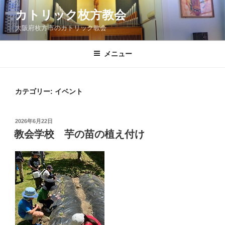
コ
カトリック枚方教会
ン
大阪府枚方市のカトリック教会
テ
ン
ツ
メニュー
へ
ス
キ
カテゴリー:
イベント
ッ
プ
投
2026年6月22日
稿
教会学校 芋の苗の植え付け
日: