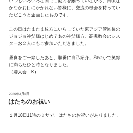
いつもいろいろな面でご協力を賜っていながら、日頃な
かなかお目にかかれない皆様に、交流の機会を持ってい
ただこうと企画したものです。
この日はたまたま枚方にいらしていた東アジア管区長の
ジョジョ神父様はじめ７名の神父様方、高槻教会のシス
ターお２人にもご参加いただきました。
昼食をご一緒したあと、順番に自己紹介。和やかで笑顔
に満ちたひと時となりました。
（婦人会 K）
投
2026年3月5日
稿
はたちのお祝い
日:
１月18日11時のミサで、はたちのお祝いがありました。