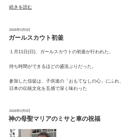
“四
続きを読む
旬
節
黙
投
2026年3月5日
稿
想
ガールスカウト初釜
日:
会”
の
１月11日(日)、ガールスカウトの初釜が行われた。
待ち時間ができるほどの盛況ぶりだった。
参加した信徒は、子供達の「おもてなしの心」にふれ、
日本の伝統文化を五感で深く味わった
投
2026年3月5日
稿
神の母聖マリアのミサと車の祝福
日: