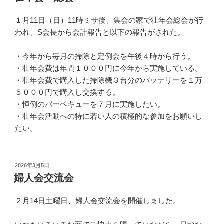
日:
１月11日（日）11時ミサ後、集会の家で壮年会総会が行
われ、S会長から会計報告と以下の報告がされた。
・今年から毎月の掃除と定例会を午後４時から行う。
・壮年会費は年間１０００円に今年から実施している。
・壮年会費で購入した掃除機３台分のバッテリーを１万
５０００円で購入し交換する。
・恒例のバーベキューを７月に実施したい。
・壮年会活動への特に若い人の積極的な参加をお願いし
たい。
投
2026年3月5日
稿
婦人会交流会
日:
２月14日土曜日、婦人会交流会を開催しました。