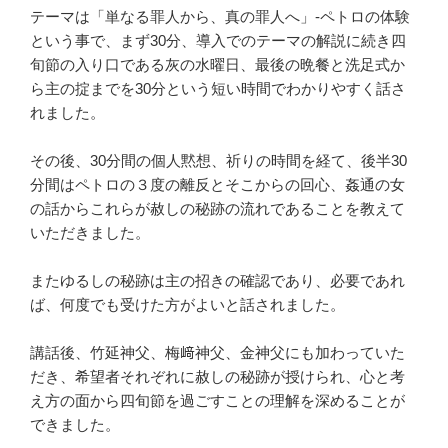
テーマは「単なる罪人から、真の罪人へ」-ペトロの体験
という事で、まず30分、導入でのテーマの解説に続き四
旬節の入り口である灰の水曜日、最後の晩餐と洗足式か
ら主の掟までを30分という短い時間でわかりやすく話さ
れました。
その後、30分間の個人黙想、祈りの時間を経て、後半30
分間はペトロの３度の離反とそこからの回心、姦通の女
の話からこれらが赦しの秘跡の流れであることを教えて
いただきました。
またゆるしの秘跡は主の招きの確認であり、必要であれ
ば、何度でも受けた方がよいと話されました。
講話後、竹延神父、梅﨑神父、金神父にも加わっていた
だき、希望者それぞれに赦しの秘跡が授けられ、心と考
え方の面から四旬節を過ごすことの理解を深めることが
できました。