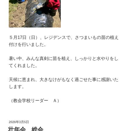
５月17日（日）、レジデンスで、さつまいもの苗の植え
付けを行いました。
暑い中、みんな真剣に苗を植え、しっかりと水やりをし
てくれました。
天候に恵まれ、大きなけがもなく過ごせた事に感謝いた
します。
（教会学校リーダー Ａ）
投
2026年3月5日
稿
壮年会 総会