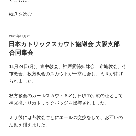
“ペ
続きを読む
シ
ャ
ワ
投
2025年12月28日
稿
ー
日本カトリックスカウト協議会 大阪支部
日:
ル
合同集会
会
支
11月24日(月)、豊中教会、神戸愛徳姉妹会、布施教会、今
援
市教会、枚方教会のスカウトが一堂に会し、ミサが捧げ
チ
られました。
ャ
リ
枚方教会のガールスカウト６名は日頃の活動の証として
テ
神父様よりカトリックバッジを授与されました。
ィ
ー
ミサ後には各教会ごとにエールの交換をして、お互いの
コ
活動を讃えました。
ン