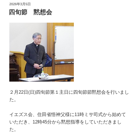
投
2026年3月5日
稿
四旬節 黙想会
日:
２月22日(日)四旬節第１主日に四旬節節黙想会を行いまし
た。
イエズス会、住田省悟神父様に11時ミサ司式から始めて
いただき、12時45分から黙想指導をしていただきまし
た。