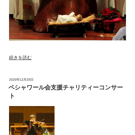
“主
続きを読む
の
ご
降
投
2025年12月28日
稿
誕
ペシャワール会支援チャリティーコンサー
日:
お
ト
め
で
と
う
ご