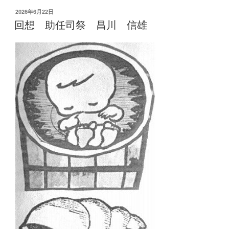
投
2026年6月22日
稿
回想 助任司祭 昌川 信雄
日: