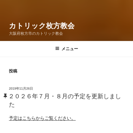
カトリック枚方教会
大阪府枚方市のカトリック教会
メニュー
投稿
投
2019年11月26日
稿
２０２６年７月・８月の予定を更新しまし
日:
た
予定はこちらからご覧ください。