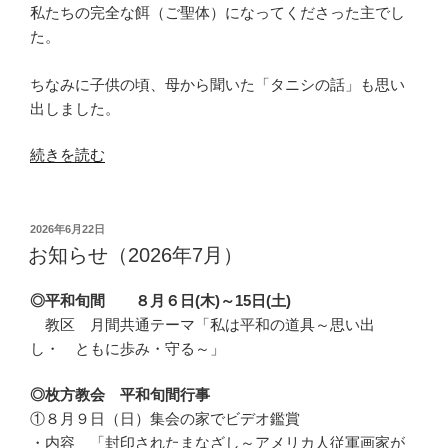
私たちの完全な餌（ご聖体）になってくださった主でし
た。
ちなみに子供の頃、母から聞いた「タニシの話」も思い
出しました。
“回
続きを読む
想
助
任
投
2026年6月22日
稿
司
お知らせ（2026年7月）
日:
祭
昌
◎平和旬間 ８月６日(木)～15日(土)
川
教区 月間共通テーマ「私は平和の道具～思い出
信
し・ ともに歩み・守る～」
雄”
の
◎枚方教会 平和旬間行事
①８月９日（日）集会の家でビデオ鑑賞
・内容 「封印されたまなざし～アメリカ人従軍画家が