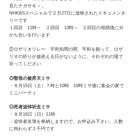
見たナガサキ～」
NHKBSスペシャルで２月27日に放映されたドキュメンタ
リーです
１回目 11時～ ２回目 13時～ ２回目の視聴後に分
かち合いを行います
②ロザリオリレー 平和旬間の間、平和を願って、ロザ
リオの祈りが途絶える日がないように、それぞれの場で
祈ってください
◎聖母の被昇天ミサ
・８月15日（土）７時と10時 10時ミサ後に集会の家で
ミニパーティ
◎死者追悼祈念ミサ
・８月16日（日）11時
・追悼者名簿を奉納しますので、お申込み下さい。人数
に拘わらず２千円です