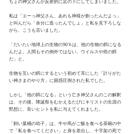
ちょの神父さんが反射的に足の下にしてしまいました。
私は「エーっ神父さん、あれも神様が創ったんだよっ」
と叫んだら「余分に造ったんでしょ」と私を見下ろしな
がら、こうも言いました。
「だいたい地球上の生物の90％は、他の生物の餌になる
んだよ。人間もその例外ではない。ウイルスや癌の餌
だ」と。
生物を互いの餌にするという初めて耳にした「計りがた
い神さまのやり方」に困惑圧倒された私でした。
しかし「他の餌になる」という亡き神父さんのこの解釈
は、その後、降誕祭をむかえるたびにキリストの生涯の
黙想に、良いヒントを私に与えてくれました。
「飼い葉桶の幼子」は、牛や馬がご飯を食べる茶碗の中
で「私を食べてください」と身を差出し、十字架の死で