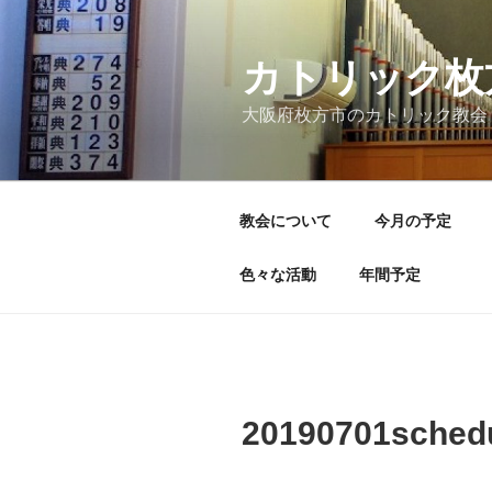
コ
ン
テ
カトリック枚
ン
大阪府枚方市のカトリック教会
ツ
へ
ス
キ
教会について
今月の予定
ッ
プ
色々な活動
年間予定
20190701sched