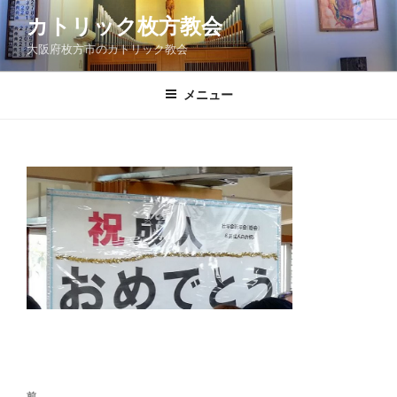
コ
カトリック枚方教会
ン
大阪府枚方市のカトリック教会
テ
ン
ツ
メニュー
へ
ス
キ
ッ
プ
投
前