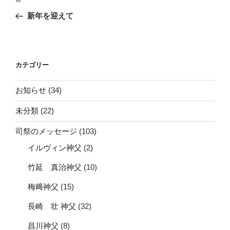
前
稿
の
新年を迎えて
ナ
投
ビ
稿
ゲ
ー
カテゴリー
シ
お知らせ
(34)
ョ
ン
未分類
(22)
司祭のメッセージ
(103)
イルヴィン神父
(2)
竹延 真治神父
(10)
梅﨑神父
(15)
長崎 壮 神父
(32)
昌川神父
(8)