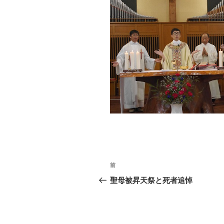
投
前
前
稿
の
聖母被昇天祭と死者追悼
投
ナ
稿
ビ