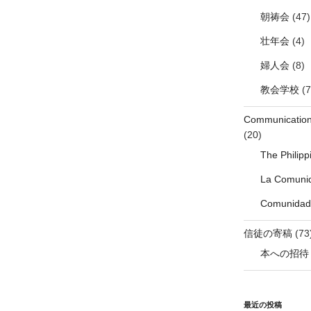
朝祷会
(47)
壮年会
(4)
婦人会
(8)
教会学校
(7
Communicati
(20)
The Philip
La Comunid
Comunidade
信徒の寄稿
(73
本への招待
最近の投稿