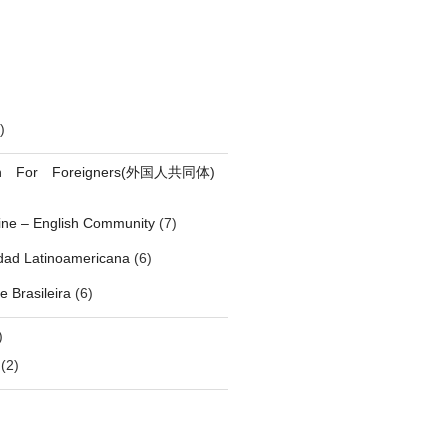
)
on For Foreigners(外国人共同体)
pine – English Community
(7)
ad Latinoamericana
(6)
 Brasileira
(6)
)
(2)