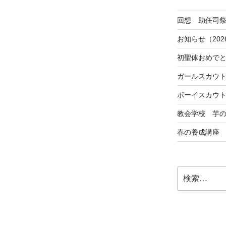
回想 助任司
お知らせ（202
初聖体おめで
ガールスカウ
ボーイスカウ
教会学校 芋
春の養成講座
検
索: