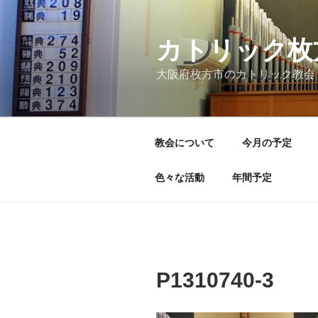
コ
ン
テ
カトリック枚
ン
大阪府枚方市のカトリック教会
ツ
へ
ス
キ
教会について
今月の予定
ッ
プ
色々な活動
年間予定
P1310740-3