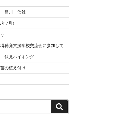
祭 昌川 信雄
6年7月）
とう
ト堺聴覚支援学校交流会に参加して
ト 伏見ハイキング
の苗の植え付け
検
索