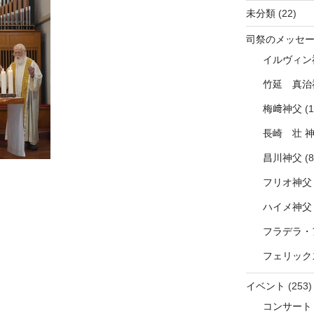
未分類
(22)
司祭のメッセ
イルヴィン
竹延 真治
梅﨑神父
(1
長崎 壮 
昌川神父
(8
フリオ神父
ハイメ神父
フラデラ・
フェリック
イベント
(253)
コンサート