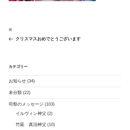
投
前
前
稿
の
クリスマスおめでとうございます
ナ
投
ビ
稿
ゲ
ー
カテゴリー
シ
お知らせ
(34)
ョ
ン
未分類
(22)
司祭のメッセージ
(103)
イルヴィン神父
(2)
竹延 真治神父
(10)