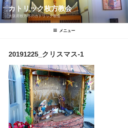
コ
カトリック枚方教会
ン
大阪府枚方市のカトリック教会
テ
ン
ツ
メニュー
へ
ス
キ
20191225_クリスマス-1
ッ
プ