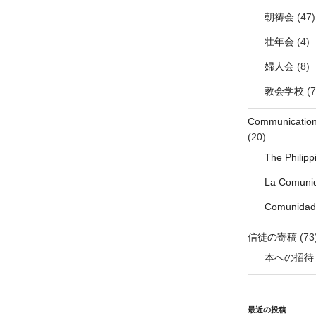
朝祷会
(47)
壮年会
(4)
婦人会
(8)
教会学校
(7
Communicati
(20)
The Philip
La Comunid
Comunidade
信徒の寄稿
(73
本への招待
最近の投稿