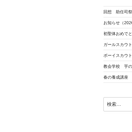
回想 助任司
お知らせ（202
初聖体おめで
ガールスカウ
ボーイスカウ
教会学校 芋
春の養成講座
検
索: