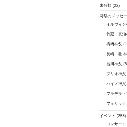
未分類
(22)
司祭のメッセ
イルヴィン
竹延 真治
梅﨑神父
(1
長崎 壮 
昌川神父
(8
フリオ神父
ハイメ神父
フラデラ・
フェリック
イベント
(253)
コンサート