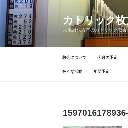
コ
ン
テ
カトリック枚
ン
大阪府枚方市のカトリック教会
ツ
へ
ス
キ
教会について
今月の予定
ッ
プ
色々な活動
年間予定
1597016178936