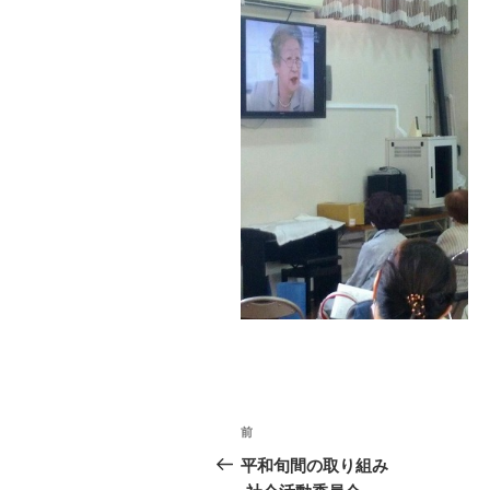
投
前
前
稿
の
平和旬間の取り組み
投