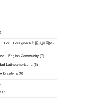
)
on For Foreigners(外国人共同体)
pine – English Community
(7)
ad Latinoamericana
(6)
 Brasileira
(6)
)
(2)