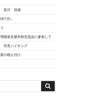
祭 昌川 信雄
6年7月）
とう
ト堺聴覚支援学校交流会に参加して
ト 伏見ハイキング
の苗の植え付け
検
索