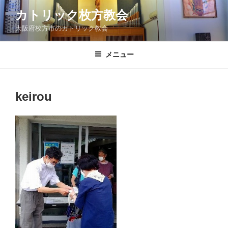
コ
カトリック枚方教会
ン
大阪府枚方市のカトリック教会
テ
ン
ツ
メニュー
へ
ス
キ
keirou
ッ
プ