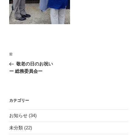
投
前
前
稿
の
敬老の日のお祝い
ナ
投
ー 総務委員会ー
ビ
稿
ゲ
ー
カテゴリー
シ
ョ
お知らせ
(34)
ン
未分類
(22)