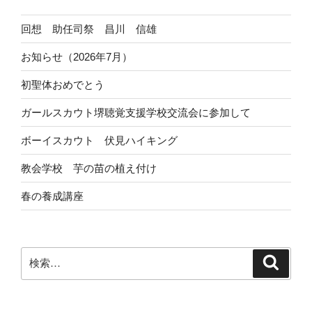
回想 助任司祭 昌川 信雄
お知らせ（2026年7月）
初聖体おめでとう
ガールスカウト堺聴覚支援学校交流会に参加して
ボーイスカウト 伏見ハイキング
教会学校 芋の苗の植え付け
春の養成講座
検
検
索
索: