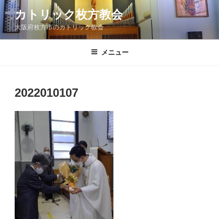
コ
カトリック枚方教会
ン
大阪府枚方市のカトリック教会
テ
ン
ツ
メニュー
へ
ス
キ
2022010107
ッ
プ