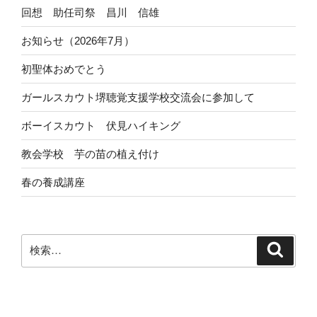
回想 助任司祭 昌川 信雄
お知らせ（2026年7月）
初聖体おめでとう
ガールスカウト堺聴覚支援学校交流会に参加して
ボーイスカウト 伏見ハイキング
教会学校 芋の苗の植え付け
春の養成講座
検
検
索
索: