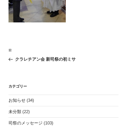
投
前
前
稿
の
クラレチアン会 新司祭の初ミサ
ナ
投
ビ
稿
ゲ
ー
カテゴリー
シ
お知らせ
(34)
ョ
ン
未分類
(22)
司祭のメッセージ
(103)