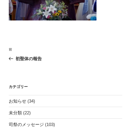
投
前
前
稿
の
初聖体の報告
ナ
投
ビ
稿
ゲ
ー
カテゴリー
シ
お知らせ
(34)
ョ
ン
未分類
(22)
司祭のメッセージ
(103)