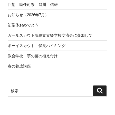
回想 助任司祭 昌川 信雄
お知らせ（2026年7月）
初聖体おめでとう
ガールスカウト堺聴覚支援学校交流会に参加して
ボーイスカウト 伏見ハイキング
教会学校 芋の苗の植え付け
春の養成講座
検
検
索
索: