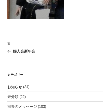
投
前
前
稿
の
婦人会新年会
ナ
投
ビ
稿
ゲ
ー
カテゴリー
シ
お知らせ
(34)
ョ
ン
未分類
(22)
司祭のメッセージ
(103)