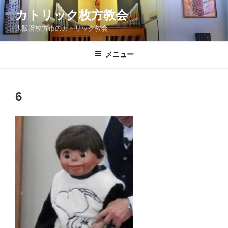
コ
カトリック枚方教会
ン
大阪府枚方市のカトリック教会
テ
ン
ツ
メニュー
へ
ス
キ
6
ッ
プ