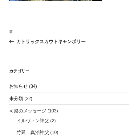
投
前
前
稿
の
カトリックスカウトキャンポリー
ナ
投
ビ
稿
ゲ
ー
カテゴリー
シ
お知らせ
(34)
ョ
ン
未分類
(22)
司祭のメッセージ
(103)
イルヴィン神父
(2)
竹延 真治神父
(10)