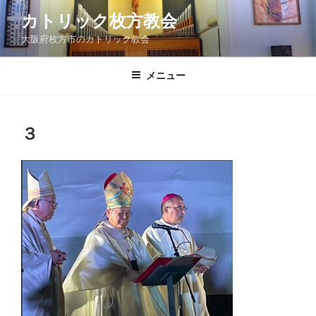
コ
カトリック枚方教会
ン
大阪府枚方市のカトリック教会
テ
ン
ツ
メニュー
へ
ス
キ
３
ッ
プ