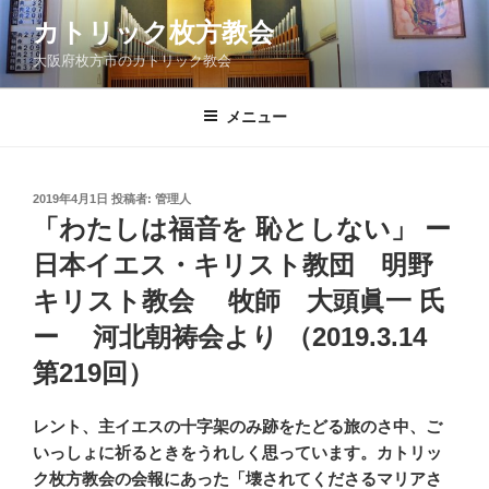
コ
カトリック枚方教会
ン
大阪府枚方市のカトリック教会
テ
ン
ツ
メニュー
へ
ス
キ
投
2019年4月1日
投稿者:
管理人
稿
ッ
「わたしは福音を 恥としない」 ー
日:
プ
日本イエス・キリスト教団 明野
キリスト教会 牧師 大頭眞一 氏
ー 河北朝祷会より （2019.3.14
第219回）
レント、主イエスの十字架のみ跡をたどる旅のさ中、ご
いっしょに祈るときをうれしく思っています。カトリッ
ク枚方教会の会報にあった「壊されてくださるマリアさ