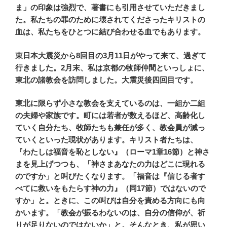
ま」の印象は強烈で、著書にも引用させていただきまし
た。私たちの罪のために壊されてくださったキリストの
血は、私たちをひとつに結び合わせる血でもあります。
東日本大震災から8回目の3月11日がやって来て、過ぎて
行きました。2月末、私は京都の牧師仲間といっしょに、
東北の諸教会を訪問しました。大震災後四回目です。
東北に限らず小さな教会を支えているのは、一組か二組
の夫婦や家族です。町には若者が数えるほど、高齢化し
ていく自分たち、牧師たちも兼任が多く、教会員が減っ
ていくといった現状があります。キリスト者たちは、
『わたしは福音を恥としない』（ローマ1章16節）と神さ
まを見上げつつも、「神さまあなたの力はどこに現れる
のですか」と叫びたくなります。「福音は『信じる者す
べてに救いをもたらす神の力』（同17節）ではないので
すか」と。ときに、この叫びは自分を責める方向にも向
かいます。「教会が振るわないのは、自分の信仰が、祈
りが足りないのではないか」と。そんなとき、私が思い