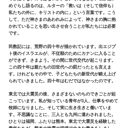
めぐらし語るのは、ルターの「救いは（そして信仰も）
私たちの外に、キリストの内に」という言葉です。こう
して、ただ神さまのあわれみによって、神さまの胸に抱
かれていることを思い出させ合うことが私たちには必要
です。
民数記には、荒野の四十年が描かれています。出エジプ
ト後のイスラエルが、不従順のためにカナンに入ること
ができず、さまよう。その間に世代交代が起こります。
この四十年は親たちの旧世代への罰だったとも言えま
す。けれどもその中で、子どもたちの新世代が鍛え上げ
られていきました。四十年はむだではなかったのです。
東北では大震災の後、さまざまないのちのできごとが起
こっています。私が知っている青年が3人、仕事をやめて
牧師になりました。そして実に生き生きと働いていま
す。不思議なことに、三人とも九州に遣わされました。
ひとりは福岡、ふたりは熊本。東北で大震災を経験した