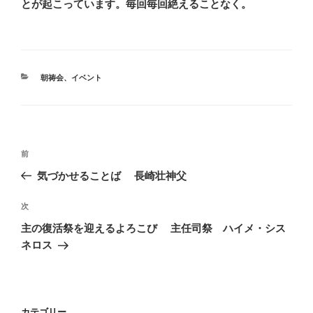
とが起こっています。毎回毎回絶えることなく。
カ
朝祷会
、
イベント
テ
ゴ
リ
ー
投
前
前
稿
の
気づかせることば 長崎壮神父
ナ
投
ビ
稿
次
次
ゲ
の
主の復活祭を迎えるよろこび 主任司祭 ハイメ・シス
投
ー
ネロス
稿
シ
ョ
ン
カテゴリー