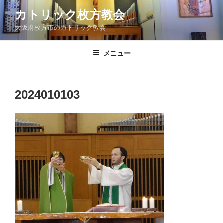
コ
カトリック枚方教会
ン
大阪府枚方市のカトリック教会
テ
ン
ツ
メニュー
へ
ス
キ
2024010103
ッ
プ