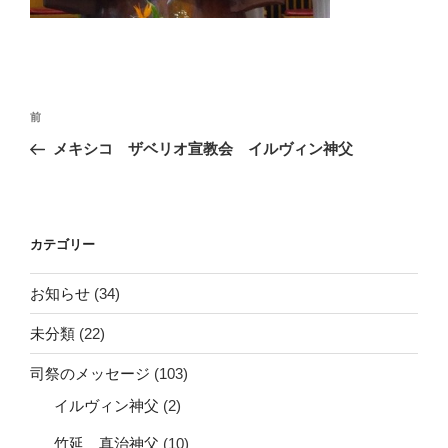
投
前
前
稿
の
メキシコ ザベリオ宣教会 イルヴィン神父
ナ
投
ビ
稿
ゲ
ー
カテゴリー
シ
お知らせ
(34)
ョ
ン
未分類
(22)
司祭のメッセージ
(103)
イルヴィン神父
(2)
竹延 真治神父
(10)