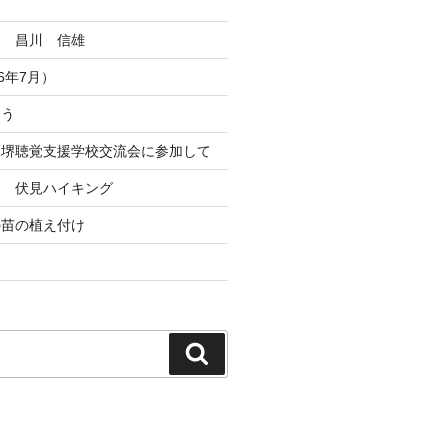
祭 昌川 信雄
6年7月）
とう
ト堺聴覚支援学校交流会に参加して
ト 伏見ハイキング
の苗の植え付け
検
索