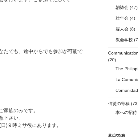
朝祷会
(47)
壮年会
(4)
婦人会
(8)
教会学校
(7
なたでも、途中からでも参加が可能で
Communicati
(20)
The Philip
La Comunid
Comunidade
信徒の寄稿
(73
ご家族のみです。
本への招待
意下さい。
(日)９時ミサ後にあります。
最近の投稿