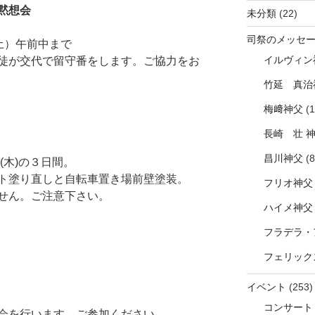
の黙想会
未分類
(22)
司祭のメッセ
土）午前中まで
イルヴィン
徒が交代で留守番をします。ご協力をお
竹延 真治
梅﨑神父
(1
長崎 壮 
昌川神父
(8
(木)の３日間。
ト塗り直しと自転車置き場前壁塗装。
フリオ神父
せん。ご注意下さい。
ハイメ神父
フラデラ・
フェリック
イベント
(253)
コンサート
会を行います。ご参加ください。