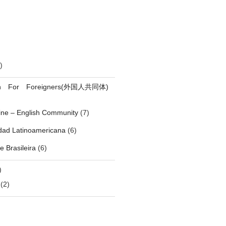
)
on For Foreigners(外国人共同体)
pine – English Community
(7)
ad Latinoamericana
(6)
 Brasileira
(6)
)
(2)