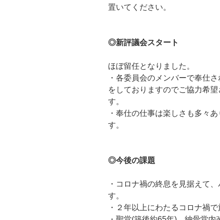
置いてください。
◎新評議会スタート
ほぼ留任となりました。
・各委員会のメンバーで奉仕さ
をしておりますのでご協力希望
す。
・奉仕の仕事は楽しさも多々あ
す。
◎今後の課題
・コロナ禍の終息を見据えて、
す。
・２年以上にわたるコロナ禍で
・聖堂(築後約65年) 納骨堂