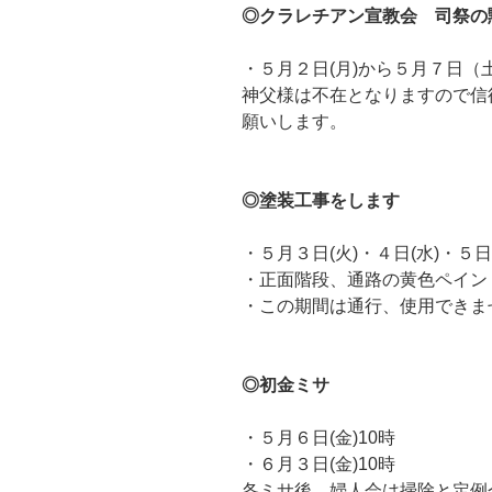
◎クラレチアン宣教会 司祭
・５月２日(月)から５月７日（
神父様は不在となりますので信
願いします。
◎塗装工事をします
・５月３日(火)・４日(水)・５日
・正面階段、通路の黄色ペイン
・この期間は通行、使用できま
◎初金ミサ
・５月６日(金)10時
・６月３日(金)10時
各ミサ後、婦人会は掃除と定例