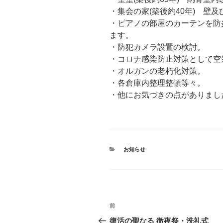
・集会の家(築後約40年) 壁
・ピアノの部屋のカーテンを防
ます。
・防犯カメラ設置の検討。
・コロナ感染防止対策として空
・オルガンの老朽化対策。
・各倉庫内整理整頓等々。
・他にお気づきの点がありまし
カ
お知らせ
テ
ゴ
リ
ー
投
前
前
稿
の
復活の聖なる 徹夜祭・洗礼式