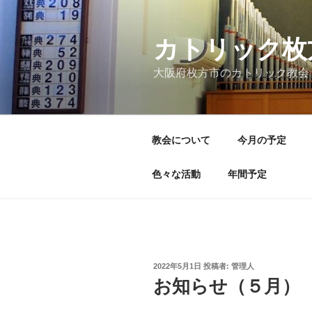
コ
ン
テ
カトリック枚
ン
大阪府枚方市のカトリック教会
ツ
へ
ス
キ
教会について
今月の予定
ッ
プ
色々な活動
年間予定
投
2022年5月1日
投稿者:
管理人
稿
お知らせ（５月）
日: