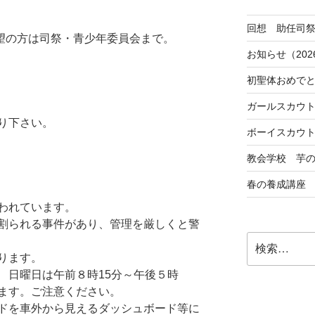
回想 助任司
希望の方は司祭・青少年委員会まで。
お知らせ（202
初聖体おめで
ガールスカウ
り下さい。
ボーイスカウ
教会学校 芋
春の養成講座
われています。
割られる事件があり、管理を厳しくと警
検
索:
なります。
 日曜日は午前８時15分～午後５時
ます。ご注意ください。
ドを車外から見えるダッシュボード等に