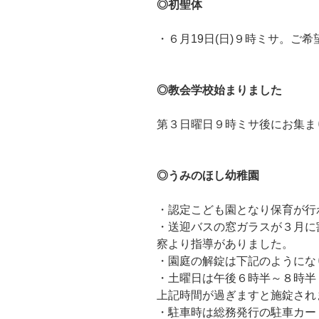
◎初聖体
・６月19日(日)９時ミサ。ご
◎教会学校始まりました
第３日曜日９時ミサ後にお集ま
◎うみのほし幼稚園
・認定こども園となり保育が行
・送迎バスの窓ガラスが３月に
察より指導がありました。
・園庭の解錠は下記のように
・土曜日は午後６時半～８時半
上記時間が過ぎますと施錠され
・駐車時は総務発行の駐車カー