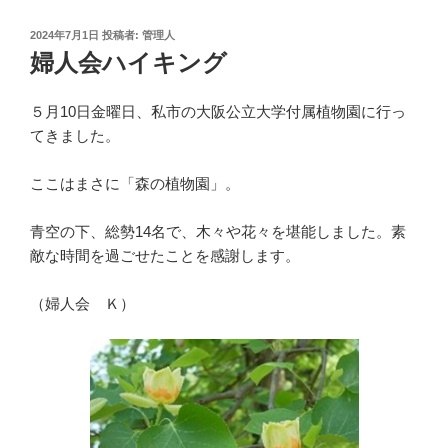
投
2024年7月1日
投稿者:
管理人
稿
婦人会ハイキング
日:
５月10日金曜日、私市の大阪公立大学付属植物園に行っ
てきました。
ここはまさに「森の植物園」。
青空の下、総勢14名で、木々や花々を堪能しました。素
敵な時間を過ごせたことを感謝します。
（婦人会 Ｋ）