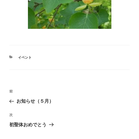
カ
イベント
テ
ゴ
リ
ー
投
前
前
稿
の
お知らせ（５月）
ナ
投
ビ
稿
次
次
ゲ
の
初聖体おめでとう
投
ー
稿