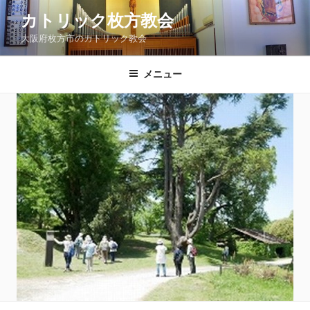
コ
カトリック枚方教会
ン
大阪府枚方市のカトリック教会
テ
ン
ツ
メニュー
へ
ス
キ
ッ
プ