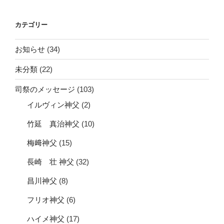
シ
ョ
カテゴリー
ン
お知らせ
(34)
未分類
(22)
司祭のメッセージ
(103)
イルヴィン神父
(2)
竹延 真治神父
(10)
梅﨑神父
(15)
長崎 壮 神父
(32)
昌川神父
(8)
フリオ神父
(6)
ハイメ神父
(17)