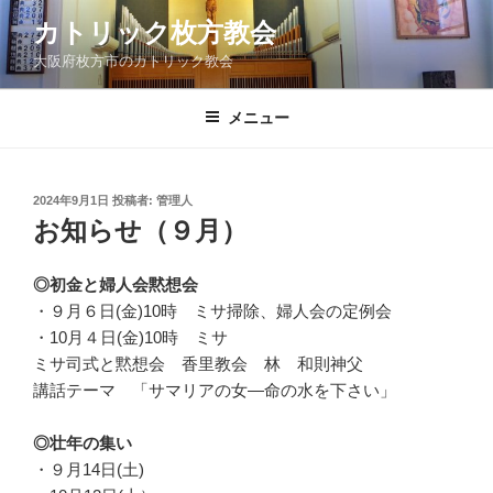
コ
カトリック枚方教会
ン
大阪府枚方市のカトリック教会
テ
ン
ツ
メニュー
へ
ス
キ
投
2024年9月1日
投稿者:
管理人
稿
ッ
お知らせ（９月）
日:
プ
◎初金と婦人会黙想会
・９月６日(金)10時 ミサ掃除、婦人会の定例会
・10月４日(金)10時 ミサ
ミサ司式と黙想会 香里教会 林 和則神父
講話テーマ 「サマリアの女―命の水を下さい」
◎壮年の集い
・９月14日(土)