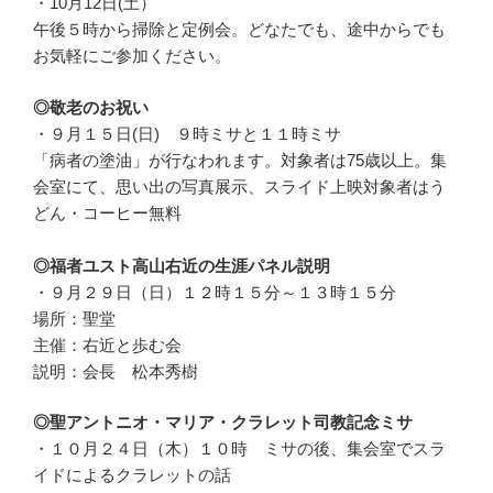
・10月12日(土）
午後５時から掃除と定例会。どなたでも、途中からでも
お気軽にご参加ください。
◎敬老のお祝い
・９月１５日(日) ９時ミサと１１時ミサ
「病者の塗油」が行なわれます。対象者は75歳以上。集
会室にて、思い出の写真展示、スライド上映対象者はう
どん・コーヒー無料
◎福者ユスト高山右近の生涯パネル説明
・９月２９日（日）１２時１５分～１３時１５分
場所：聖堂
主催：右近と歩む会
説明：会長 松本秀樹
◎聖アントニオ・マリア・クラレット司教記念ミサ
・１０月２４日（木）１０時 ミサの後、集会室でスラ
イドによるクラレットの話