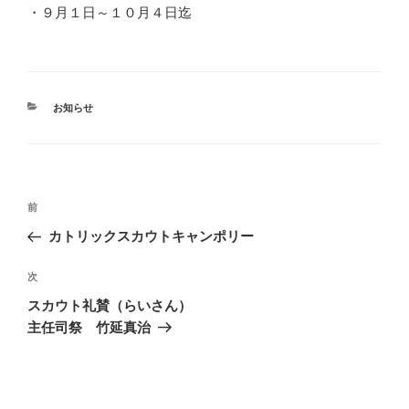
・９月１日～１０月４日迄
カ
お知らせ
テ
ゴ
リ
ー
投
前
前
稿
の
カトリックスカウトキャンポリー
ナ
投
ビ
稿
次
次
ゲ
の
スカウト礼賛（らいさん）
投
ー
主任司祭 竹延真治
稿
シ
ョ
ン