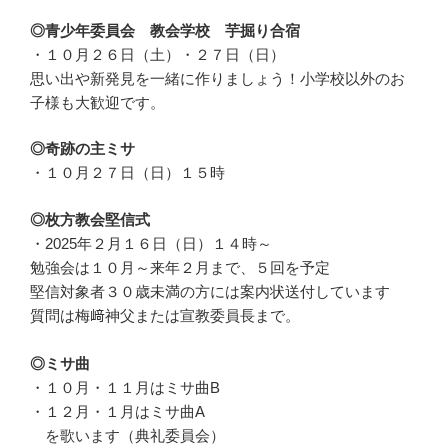
◎青少年委員会 教会学校 芋掘り合宿
・１０月２６日（土）・２７日（日）
思い出や新発見を一緒に作りましょう！小学校以外のお
子様も大歓迎です。
◎奇跡の主ミサ
・１０月２７日（日）１５時
◎枚方教会堅信式
・2025年２月１６日（日）１４時～
勉強会は１０月～来年２月まで、５回を予定
堅信対象者３０歳未満の方には案内状送付しています
質問は梅﨑神父または宣教委員長まで。
◎ミサ曲
・１０月・１１月はミサ曲B
・１２月・１月はミサ曲A
を歌います（典礼委員会）