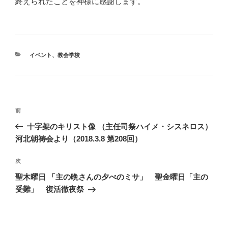
終えられたことを神様に感謝します。
カ
イベント
、
教会学校
テ
ゴ
リ
ー
投
前
前
稿
の
十字架のキリスト像 （主任司祭ハイメ・シスネロス）
ナ
投
河北朝祷会より（2018.3.8 第208回）
ビ
稿
ゲ
次
次
の
ー
聖木曜日 「主の晩さんの夕べのミサ」 聖金曜日「主の
投
シ
受難」 復活徹夜祭
稿
ョ
ン