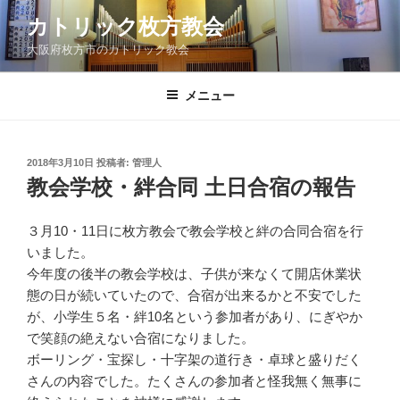
コ
カトリック枚方教会
ン
大阪府枚方市のカトリック教会
テ
ン
ツ
メニュー
へ
ス
キ
投
2018年3月10日
投稿者:
管理人
稿
ッ
教会学校・絆合同 土日合宿の報告
日:
プ
３月10・11日に枚方教会で教会学校と絆の合同合宿を行
いました。
今年度の後半の教会学校は、子供が来なくて開店休業状
態の日が続いていたので、合宿が出来るかと不安でした
が、小学生５名・絆10名という参加者があり、にぎやか
で笑顔の絶えない合宿になりました。
ボーリング・宝探し・十字架の道行き・卓球と盛りだく
さんの内容でした。たくさんの参加者と怪我無く無事に