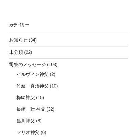
稿
シ
ョ
ン
カテゴリー
お知らせ
(34)
未分類
(22)
司祭のメッセージ
(103)
イルヴィン神父
(2)
竹延 真治神父
(10)
梅﨑神父
(15)
長崎 壮 神父
(32)
昌川神父
(8)
フリオ神父
(6)