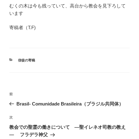
むくの木は今も残っていて、高台から教会を見下ろして
います
寄稿者（T.F)
カ
信徒の寄稿
テ
ゴ
リ
ー
投
前
前
稿
の
Brasil- Comunidade Brasileira（ブラジル共同体）
ナ
投
ビ
稿
次
次
ゲ
の
教会での聖霊の働きについて ―聖イレネオ司教の教え
投
ー
― フラデラ神父