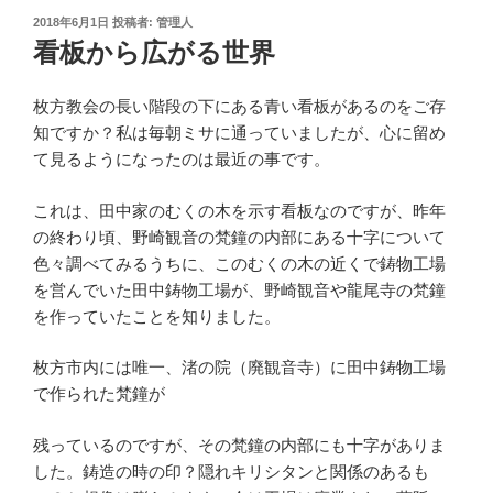
投
2018年6月1日
投稿者:
管理人
稿
看板から広がる世界
日:
枚方教会の長い階段の下にある青い看板があるのをご存
知ですか？私は毎朝ミサに通っていましたが、心に留め
て見るようになったのは最近の事です。
これは、田中家のむくの木を示す看板なのですが、昨年
の終わり頃、野崎観音の梵鐘の内部にある十字について
色々調べてみるうちに、このむくの木の近くで鋳物工場
を営んでいた田中鋳物工場が、野崎観音や龍尾寺の梵鐘
を作っていたことを知りました。
枚方市内には唯一、渚の院（廃観音寺）に田中鋳物工場
で作られた梵鐘が
残っているのですが、その梵鐘の内部にも十字がありま
した。鋳造の時の印？隠れキリシタンと関係のあるも