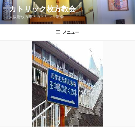
コ
カトリック枚方教会
ン
大阪府枚方市のカトリック教会
テ
ン
ツ
メニュー
へ
ス
キ
ッ
プ