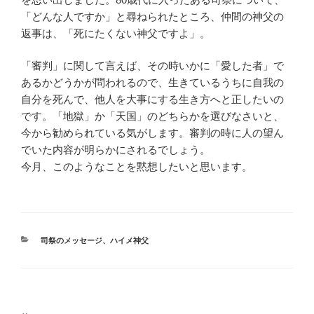
「どんな人ですか」と尋ねられたところ、仲間の神父の
返事は、「死にたくない神父ですよ」。
「審判」に関して言えば、その時いかに「愛した者」で
あるかどうかが問われるので、生きているうちに自我の
自分を死んで、他人を大事にする生き方へと正したいの
です。「地獄」か「天国」のどちらかを選びなさいと、
今から勧められている気がします。審判の時に人の望ん
でいた内容が明らかにされるでしょう。
今月、このようなことを黙想したいと思います。
カ
司祭のメッセージ
、
ハイメ神父
テ
ゴ
リ
ー
投