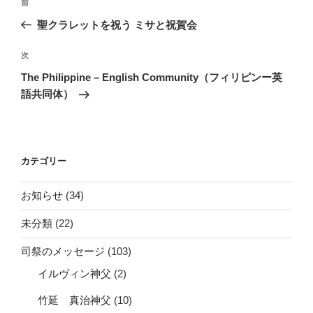
前
前
稿
の
聖クラレットを祝う ミサと祝賀会
ナ
投
ビ
稿
次
次
ゲ
の
The Philippine – English Community（フィリピンー英
投
ー
語共同体）
稿
シ
ョ
ン
カテゴリー
お知らせ
(34)
未分類
(22)
司祭のメッセージ
(103)
イルヴィン神父
(2)
竹延 真治神父
(10)