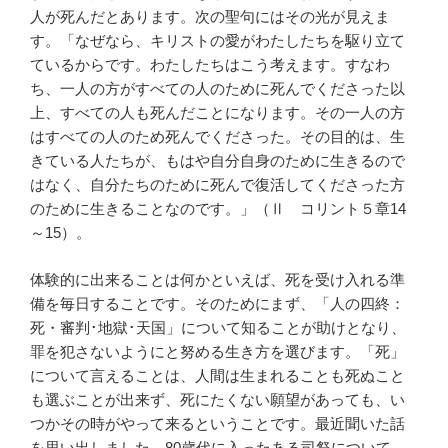
人が死んだとあります。次の聖句にはその光が見えま
す。「なぜなら、キリストの愛がわたしたちを駆り立て
ているからです。わたしたちはこう考えます。すなわ
ち、一人の方がすべての人のために死んでくださった以
上、すべての人も死んだことになります。その一人の方
はすべての人のため死んでくださった。その目的は、生
きている人たちが、もはや自分自身のために生きるので
はなく、自分たちのために死んで復活してくださった方
のために生きることなのです。」（Ⅱ コリント５章14
～15）。
体験的に出来ることは何かといえば、死を受け入れる準
備を毎日することです。そのためにまず、「人の四終：
死・審判･地獄･天国」について知ることが助けとなり、
罪を犯さないようにと努める生き方を選びます。「死」
について言えることは、人間は生まれることも死ぬこと
も選ぶことが出来ず、死にたくない願望があっても、い
つかその時がやって来るということです。最近聞いた話
を思い出しました。80歳代に入ったある司祭について、