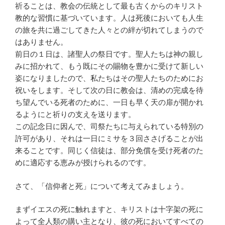
祈ることは、教会の伝統として最も古くからのキリスト
教的な習慣に基づいています。人は死後においても人生
の旅を共に過ごしてきた人々との絆が切れてしまうので
はありません。
前日の１日は、諸聖人の祭日です。聖人たちは神の親し
みに招かれて、もう既にその賜物を豊かに受けて新しい
姿になりましたので、私たちはその聖人たちのためにお
祝いをします。そして次の日に教会は、清めの完成を待
ち望んでいる死者のために、一日も早く天の扉が開かれ
るようにと祈りの支えを送ります。
この記念日に因んで、司祭たちに与えられている特別の
許可があり、それは一日にミサを３回ささげることが出
来ることです。同じく信徒は、部分免償を受け死者のた
めに適応する恵みが授けられるのです。
さて、「信仰者と死」について考えてみましょう。
まずイエスの死に触れますと、キリストは十字架の死に
よって全人類の購い主となり、彼の死においてすべての