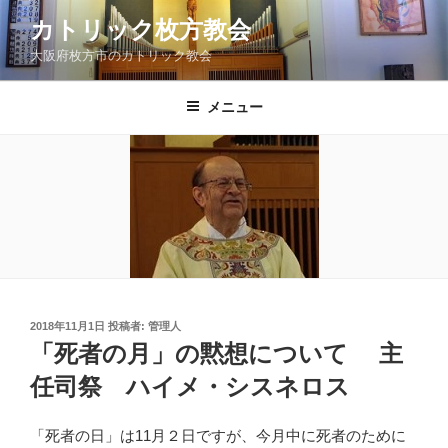
コ
カトリック枚方教会
ン
大阪府枚方市のカトリック教会
テ
ン
ツ
メニュー
へ
ス
キ
ッ
プ
投
2018年11月1日
投稿者:
管理人
稿
「死者の月」の黙想について 主
日:
任司祭 ハイメ・シスネロス
「死者の日」は11月２日ですが、今月中に死者のために