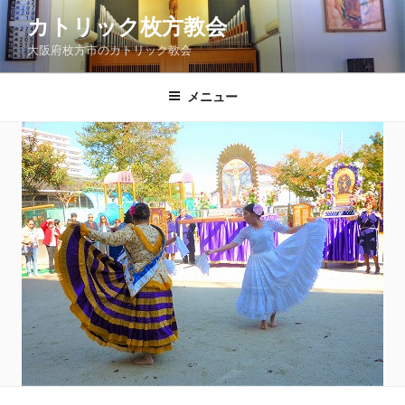
コ
カトリック枚方教会
ン
大阪府枚方市のカトリック教会
テ
ン
ツ
メニュー
へ
ス
キ
ッ
プ