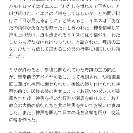
バルトロマイはイエスに『わたしを憐れんで下さい』と
叫び続けた。イエスの『何をしてほしいか』との問い掛
けに『目が見えるように』と答えると、イエスは『あな
たの信仰があなたを救った』と言われた。神を信頼して
声を上げ続け、道を歩まれるイエスに従う信仰を、わた
したちも持たなければならない」と話された。奇蹟の主
を、ひたすら信じて讃えるこの日の行事に相応しいお話
だった。
ミサが終わると、祭壇に飾られていた奇跡の主の御絵
が、聖堂前でアベイヤ司教によって祝別され、幼稚園園
庭に運ばれ神輿に乗せられた。御絵の飾り付けられた神
輿の前で、民族衣装の男女によってお祝いのダンスが披
露された後、神輿を担いだ行列が園庭を練り歩く。枚方
教会の大勢の信徒たちも共に神輿を担いでお祝いに参加
した。また、神輿を囲んで日本の花笠音頭を踊り、交流
の輪を作った。