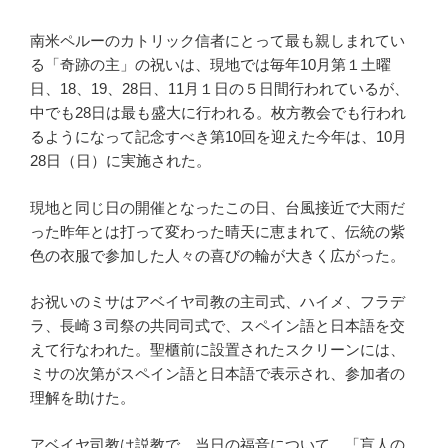
南米ペルーのカトリック信者にとって最も親しまれてい
る「奇跡の主」の祝いは、現地では毎年10月第１土曜
日、18、19、28日、11月１日の５日間行われているが、
中でも28日は最も盛大に行われる。枚方教会でも行われ
るようになって記念すべき第10回を迎えた今年は、10月
28日（日）に実施された。
現地と同じ日の開催となったこの日、台風接近で大雨だ
った昨年とは打って変わった晴天に恵まれて、伝統の紫
色の衣服で参加した人々の喜びの輪が大きく広がった。
お祝いのミサはアベイヤ司教の主司式、ハイメ、フラデ
ラ、長崎３司祭の共同司式で、スペイン語と日本語を交
えて行なわれた。聖櫃前に設置されたスクリーンには、
ミサの次第がスペイン語と日本語で表示され、参加者の
理解を助けた。
アベイヤ司教は説教で、当日の福音について、「盲人の