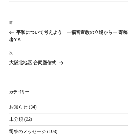
ー
投
前
前
稿
の
平和について考えよう ー福音宣教の立場からー 寄稿
ナ
投
者Y.A
ビ
稿
ゲ
次
次
の
ー
大阪北地区 合同堅信式
投
シ
稿
ョ
ン
カテゴリー
お知らせ
(34)
未分類
(22)
司祭のメッセージ
(103)