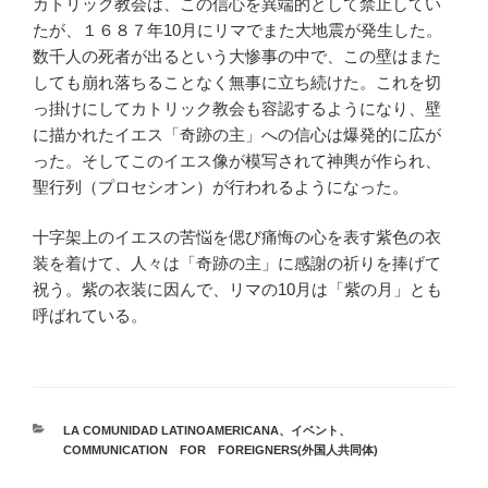
カトリック教会は、この信心を異端的として禁止してい
たが、１６８７年10月にリマでまた大地震が発生した。
数千人の死者が出るという大惨事の中で、この壁はまた
しても崩れ落ちることなく無事に立ち続けた。これを切
っ掛けにしてカトリック教会も容認するようになり、壁
に描かれたイエス「奇跡の主」への信心は爆発的に広が
った。そしてこのイエス像が模写されて神輿が作られ、
聖行列（プロセシオン）が行われるようになった。
十字架上のイエスの苦悩を偲び痛悔の心を表す紫色の衣
装を着けて、人々は「奇跡の主」に感謝の祈りを捧げて
祝う。紫の衣装に因んで、リマの10月は「紫の月」とも
呼ばれている。
カ
LA COMUNIDAD LATINOAMERICANA
、
イベント
、
テ
COMMUNICATION FOR FOREIGNERS(外国人共同体)
ゴ
リ