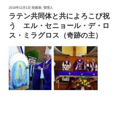
投
2018年12月1日
投稿者:
管理人
稿
ラテン共同体と共によろこび祝
日:
う エル・セニョール・デ・ロ
ス・ミラグロス（奇跡の主）