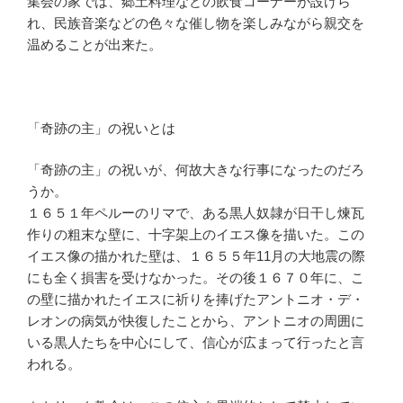
集会の家では、郷土料理などの飲食コーナーが設けら
れ、民族音楽などの色々な催し物を楽しみながら親交を
温めることが出来た。
「奇跡の主」の祝いとは
「奇跡の主」の祝いが、何故大きな行事になったのだろ
うか。
１６５１年ペルーのリマで、ある黒人奴隷が日干し煉瓦
作りの粗末な壁に、十字架上のイエス像を描いた。この
イエス像の描かれた壁は、１６５５年11月の大地震の際
にも全く損害を受けなかった。その後１６７０年に、こ
の壁に描かれたイエスに祈りを捧げたアントニオ・デ・
レオンの病気が快復したことから、アントニオの周囲に
いる黒人たちを中心にして、信心が広まって行ったと言
われる。