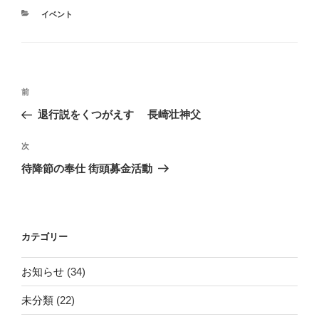
カ
イベント
テ
ゴ
リ
ー
投
前
前
稿
の
退行説をくつがえす 長崎壮神父
ナ
投
ビ
稿
次
次
ゲ
の
待降節の奉仕 街頭募金活動
投
ー
稿
シ
ョ
カテゴリー
ン
お知らせ
(34)
未分類
(22)