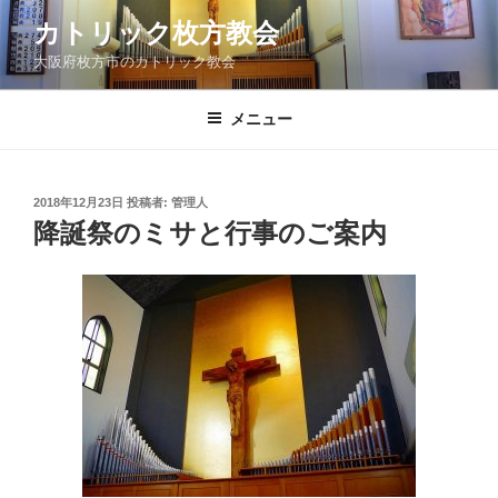
コ
カトリック枚方教会
ン
大阪府枚方市のカトリック教会
テ
ン
ツ
メニュー
へ
ス
キ
投
2018年12月23日
投稿者:
管理人
稿
ッ
降誕祭のミサと行事のご案内
日:
プ