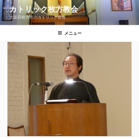
コ
カトリック枚方教会
ン
大阪府枚方市のカトリック教会
テ
ン
ツ
メニュー
へ
ス
キ
ッ
プ