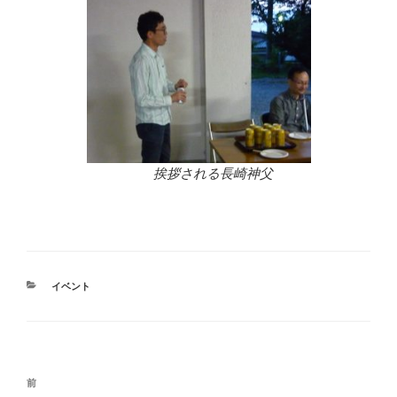
挨拶される長崎神父
カ
イベント
テ
ゴ
リ
ー
投
前
前