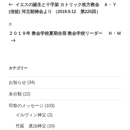
稿
の
イエスの誕生と十字架 カトリック枚方教会 Ａ・Ｙ
ナ
投
(信徒) 河北朝祷会より （2019.9.12 第225回）
ビ
稿
ゲ
次
次
の
ー
２０１９年 教会学校夏期合宿 教会学校リーダー Ｈ・Ｍ
投
シ
稿
ョ
ン
カテゴリー
お知らせ
(34)
未分類
(22)
司祭のメッセージ
(103)
イルヴィン神父
(2)
竹延 真治神父
(10)