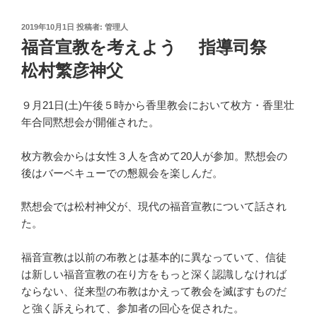
投
2019年10月1日
投稿者:
管理人
稿
福音宣教を考えよう 指導司祭
日:
松村繁彦神父
９月21日(土)午後５時から香里教会において枚方・香里壮
年合同黙想会が開催された。
枚方教会からは女性３人を含めて20人が参加。黙想会の
後はバーベキューでの懇親会を楽しんだ。
黙想会では松村神父が、現代の福音宣教について話され
た。
福音宣教は以前の布教とは基本的に異なっていて、信徒
は新しい福音宣教の在り方をもっと深く認識しなければ
ならない、従来型の布教はかえって教会を滅ぼすものだ
と強く訴えられて、参加者の回心を促された。