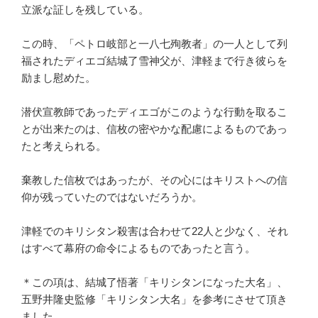
立派な証しを残している。
この時、「ペトロ岐部と一八七殉教者」の一人として列
福されたディエゴ結城了雪神父が、津軽まで行き彼らを
励まし慰めた。
潜伏宣教師であったディエゴがこのような行動を取るこ
とが出来たのは、信枚の密やかな配慮によるものであっ
たと考えられる。
棄教した信枚ではあったが、その心にはキリストへの信
仰が残っていたのではないだろうか。
津軽でのキリシタン殺害は合わせて22人と少なく、それ
はすべて幕府の命令によるものであったと言う。
＊この項は、結城了悟著「キリシタンになった大名」、
五野井隆史監修「キリシタン大名」を参考にさせて頂き
ました。