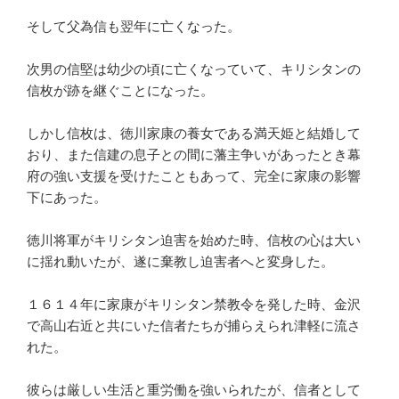
そして父為信も翌年に亡くなった。
次男の信堅は幼少の頃に亡くなっていて、キリシタンの
信枚が跡を継ぐことになった。
しかし信枚は、徳川家康の養女である満天姫と結婚して
おり、また信建の息子との間に藩主争いがあったとき幕
府の強い支援を受けたこともあって、完全に家康の影響
下にあった。
徳川将軍がキリシタン迫害を始めた時、信枚の心は大い
に揺れ動いたが、遂に棄教し迫害者へと変身した。
１６１４年に家康がキリシタン禁教令を発した時、金沢
で高山右近と共にいた信者たちが捕らえられ津軽に流さ
れた。
彼らは厳しい生活と重労働を強いられたが、信者として