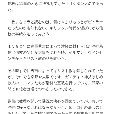
信枚は11歳のときに洗礼を受けたキリシタン大名であっ
た。
「枚」をヒラと読むのは、昔は今よりもっとポピュラー
だったのかも知れない。キリシタン時代を偲びながら信
枚の事績を辿ってみよう。
１５９０年に豊臣秀吉によって津軽に封ぜられた津軽為
信（信枚の父）が大坂を訪れた時、イルマン・ヴィンセ
ンテからキリスト教の話を聞いた。
その時すでに秀吉によってキリスト教は禁じられていた
が、それでも京都や大坂ではオルガンティノ神父はじめ
数人のイルマンたちが活発な宣教を行っていて、武家の
間でも信者は増えつつあったのである。
為信は教理を聞いて受洗の決心を固めていたが、急いで
津軽に帰らなければならなかったため、自分の決心のし
るしとして、その時11歳であった三男の信枚を大坂に残