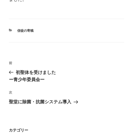
カ
信徒の寄稿
テ
ゴ
リ
ー
投
前
前
稿
の
初聖体を受けました
ナ
投
ー青少年委員会ー
ビ
稿
ゲ
次
次
の
ー
聖堂に除菌・抗菌システム導入
投
シ
稿
ョ
ン
カテゴリー