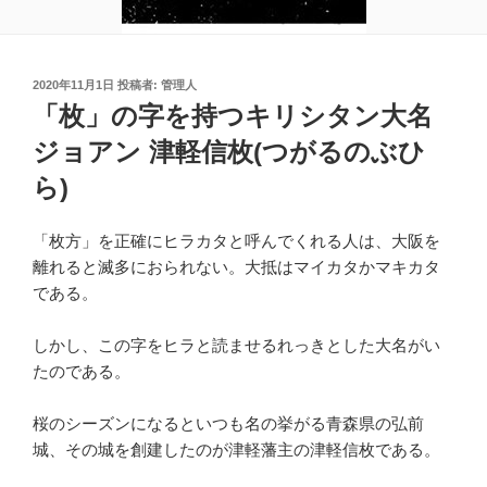
投
2020年11月1日
投稿者:
管理人
稿
「枚」の字を持つキリシタン大名
日:
ジョアン 津軽信枚(つがるのぶひ
ら)
「枚方」を正確にヒラカタと呼んでくれる人は、大阪を
離れると滅多におられない。大抵はマイカタかマキカタ
である。
しかし、この字をヒラと読ませるれっきとした大名がい
たのである。
桜のシーズンになるといつも名の挙がる青森県の弘前
城、その城を創建したのが津軽藩主の津軽信枚である。