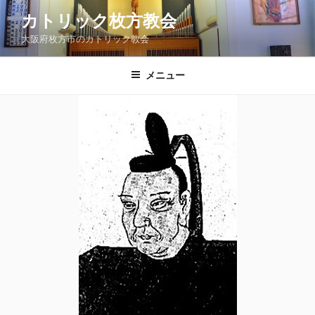
コ
カトリック枚方教会
ン
大阪府枚方市のカトリック教会
テ
ン
ツ
メニュー
へ
ス
キ
ッ
プ