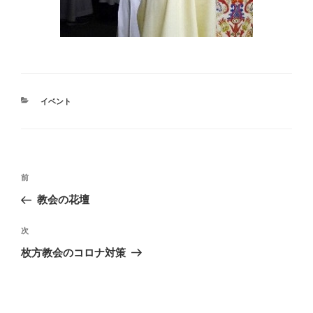
カ
イベント
テ
ゴ
リ
ー
投
前
前
稿
の
教会の花壇
ナ
投
ビ
稿
次
次
ゲ
の
枚方教会のコロナ対策
投
ー
稿
シ
ョ