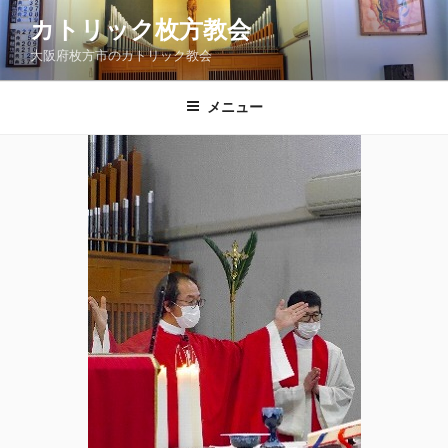
コ
カトリック枚方教会
ン
大阪府枚方市のカトリック教会
テ
ン
ツ
メニュー
へ
ス
キ
ッ
プ