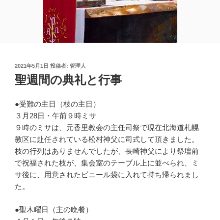
投
2021年5月1日
投稿者:
管理人
稿
聖週間の典礼と行事
日:
●受難の主日（枝の主日）
３月28日・午前９時ミサ
９時のミサは、元香里教会の主任司祭で現在北海道札幌
教区に赴任されている松村神父に司式して頂きました。
枝の行列はありませんでしたが、長崎神父により祭壇前
で祝福された枝が、集会室のテーブル上に並べられ、ミ
サ後に、用意されたビニール袋に入れて持ち帰られまし
た。
●聖木曜日（主の晩餐）