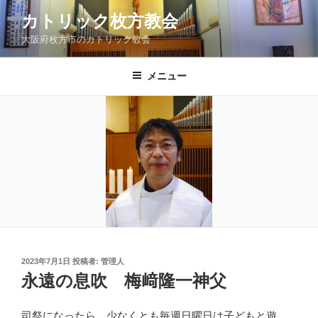
コ
カトリック枚方教会
ン
大阪府枚方市のカトリック教会
テ
ン
ツ
メニュー
へ
ス
キ
ッ
プ
投
2023年7月1日
投稿者:
管理人
稿
永遠の息吹 梅﨑隆一神父
日:
司祭になったら、少なくとも毎週日曜日は子どもと遊