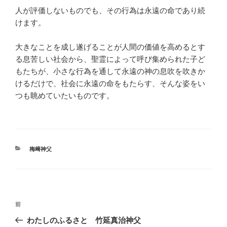
人が評価しないものでも、その行為は永遠の命であり続
けます。
大きなことを成し遂げることが人間の価値を高めるとす
る息苦しい社会から、聖霊によって呼び集められた子ど
もたちが、小さな行為を通して永遠の神の息吹を吹きか
けるだけで、社会に永遠の命をもたらす、そんな姿をい
つも眺めていたいものです。
カ
梅﨑神父
テ
ゴ
リ
ー
投
前
前
稿
の
わたしのふるさと 竹延真治神父
ナ