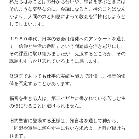
私たちはみことばの分かち合いや、福音を学ぶときには
そのような姿勢なのに、会議になると、神のことばなん
かより、人間の力と知恵によって教会を活性化しようと
してしまいます。
１９８０年代、日本の教会は信徒へのアンケートを通し
て「信仰と生活の遊離」という問題点を浮き彫りにし、
その課題に取り組みましたが、克服するどころか、その
課題もすっかり忘れているように感じます。
修道院であっても仕事の実績や能力で評価し、福音的価
値を否定することがあります。
福音を生きる人は、第二イザヤに書かれている苦しむ主
の僕になることは避けられません。
旧約聖書に登場する王様は、預言者を通して神から、
「同盟や軍馬に頼らず神に救いを求めよ」と呼び掛けら
れます。