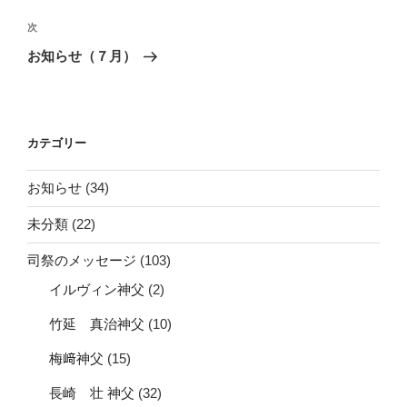
投
ビ
稿
次
次
ゲ
の
お知らせ（７月）
投
ー
稿
シ
ョ
カテゴリー
ン
お知らせ
(34)
未分類
(22)
司祭のメッセージ
(103)
イルヴィン神父
(2)
竹延 真治神父
(10)
梅﨑神父
(15)
長崎 壮 神父
(32)