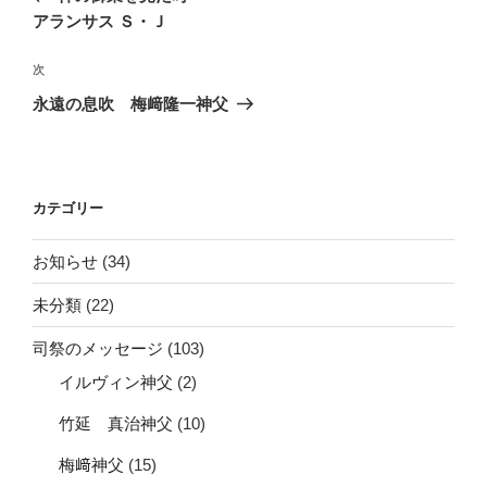
ナ
投
アランサス Ｓ・Ｊ
ビ
稿
ゲ
次
次
の
ー
永遠の息吹 梅﨑隆一神父
投
シ
稿
ョ
ン
カテゴリー
お知らせ
(34)
未分類
(22)
司祭のメッセージ
(103)
イルヴィン神父
(2)
竹延 真治神父
(10)
梅﨑神父
(15)