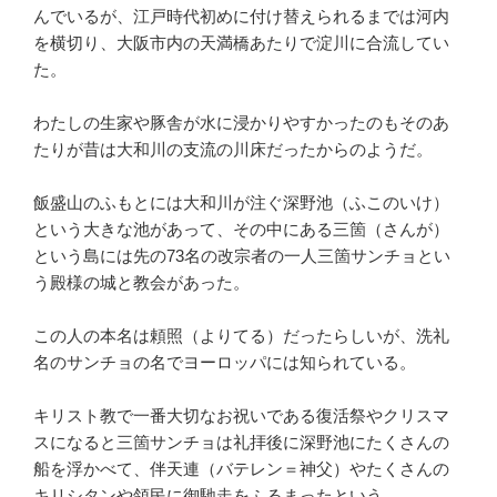
んでいるが、江戸時代初めに付け替えられるまでは河内
を横切り、大阪市内の天満橋あたりで淀川に合流してい
た。
わたしの生家や豚舎が水に浸かりやすかったのもそのあ
たりが昔は大和川の支流の川床だったからのようだ。
飯盛山のふもとには大和川が注ぐ深野池（ふこのいけ）
という大きな池があって、その中にある三箇（さんが）
という島には先の73名の改宗者の一人三箇サンチョとい
う殿様の城と教会があった。
この人の本名は頼照（よりてる）だったらしいが、洗礼
名のサンチョの名でヨーロッパには知られている。
キリスト教で一番大切なお祝いである復活祭やクリスマ
スになると三箇サンチョは礼拝後に深野池にたくさんの
船を浮かべて、伴天連（バテレン＝神父）やたくさんの
キリシタンや領民に御馳走をふるまったという。