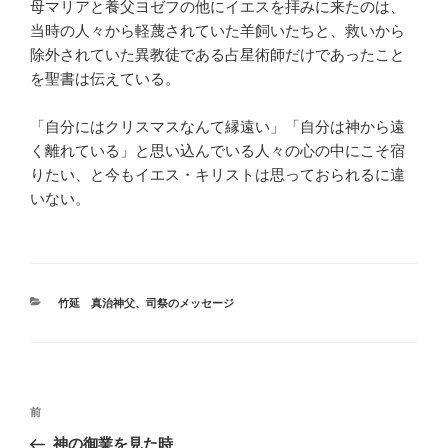
母マリアと養父ヨゼフの他にイエスを拝みに来たのは、
当時の人々から軽蔑されていた羊飼いたちと、救いから
除外されていた異教徒である占星術師だけであったこと
を聖書は伝えている。
「自分にはクリスマスなんて縁遠い」「自分は神から遠
く離れている」と思い込んでいる人々の心の中にこそ宿
りたい、と今もイエス・キリストは思っておられるに違
いない。
カ
竹延 真治神父
、
司祭のメッセージ
テ
ゴ
リ
ー
投
前
前
稿
の
神の御業を見た時