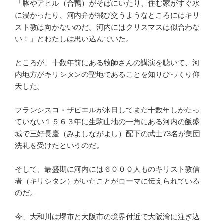
「豚やアヒル（合鴨）がそばにいたり、住む家がすぐ水
に浸かったり、河内弁が飛び交うようなところにはキリ
スト教は向かないのだ。河内にはクリスマスは似合わな
い！」とわたしは思い込んでいた。
ところが、十数年前にある牧師さんの講演を聴いて、河
内地方がキリシタンの聖地であることを知りびっくり仰
天した。
フランシスコ・ザビエルが来日してまだ十数年しかたっ
ていない１５６３年に生駒山地の一角にある河内の飯盛
城で三好長慶（みよしながよし）配下の武士73名が集団
洗礼を受けたというのだ。
そして、最盛期に河内には６０００人ものキリスト教信
者（キリシタン）がいたことがローマに伝えられている
のだ。
今、大和川は堺市と大阪市の境界付近で大阪湾に注ぎ込