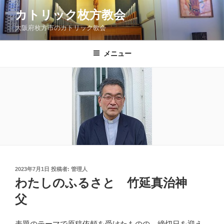
コ
カトリック枚方教会
ン
大阪府枚方市のカトリック教会
テ
ン
ツ
メニュー
へ
ス
キ
ッ
プ
投
2023年7月1日
投稿者:
管理人
稿
わたしのふるさと 竹延真治神
日:
父
表題のテーマで原稿依頼を受けたものの、締切日を迎え