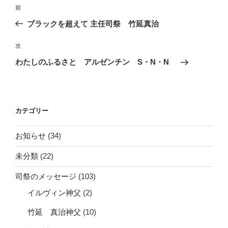
投
前
前
稿
の
ブラックを超えて 主任司祭 竹延真治
ナ
投
ビ
稿
次
次
ゲ
の
わたしのふるさと アルゼンチン S・N・N
投
ー
稿
シ
ョ
カテゴリー
ン
お知らせ
(34)
未分類
(22)
司祭のメッセージ
(103)
イルヴィン神父
(2)
竹延 真治神父
(10)