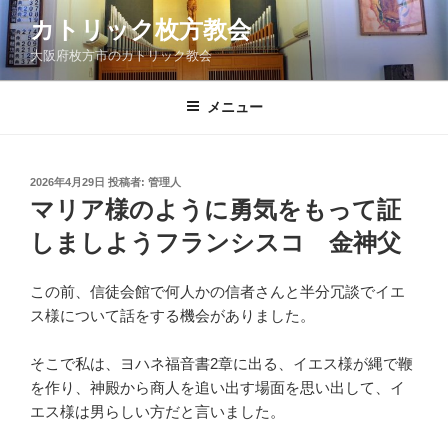
コ
カトリック枚方教会
ン
大阪府枚方市のカトリック教会
テ
ン
ツ
メニュー
へ
ス
キ
投
2026年4月29日
投稿者:
管理人
稿
ッ
マリア様のように勇気をもって証
日:
プ
しましようフランシスコ 金神父
この前、信徒会館で何人かの信者さんと半分冗談でイエ
ス様について話をする機会がありました。
そこで私は、ヨハネ福音書2章に出る、イエス様が縄で鞭
を作り、神殿から商人を追い出す場面を思い出して、イ
エス様は男らしい方だと言いました。