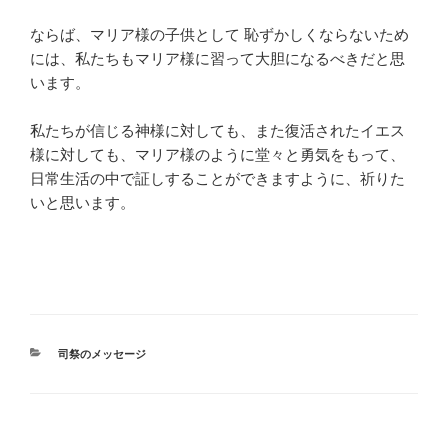
ならば、マリア様の子供として 恥ずかしくならないため
には、私たちもマリア様に習って大胆になるべきだと思
います。
私たちが信じる神様に対しても、また復活されたイエス
様に対しても、マリア様のように堂々と勇気をもって、
日常生活の中で証しすることができますように、祈りた
いと思います。
カ
司祭のメッセージ
テ
ゴ
リ
ー