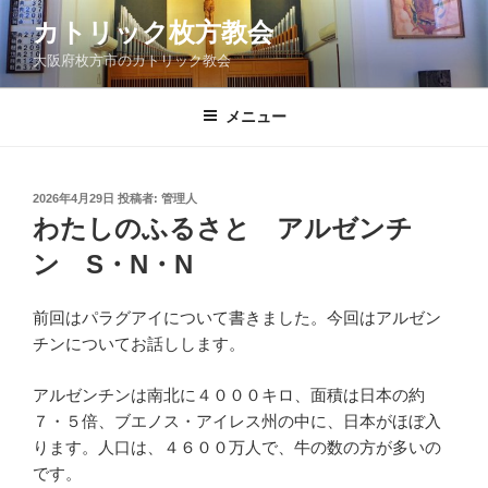
コ
カトリック枚方教会
ン
大阪府枚方市のカトリック教会
テ
ン
ツ
メニュー
へ
ス
キ
投
2026年4月29日
投稿者:
管理人
稿
ッ
わたしのふるさと アルゼンチ
日:
プ
ン S・N・N
前回はパラグアイについて書きました。今回はアルゼン
チンについてお話しします。
アルゼンチンは南北に４０００キロ、面積は日本の約
７・５倍、ブエノス・アイレス州の中に、日本がほぼ入
ります。人口は、４６００万人で、牛の数の方が多いの
です。