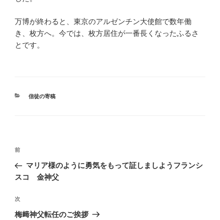
万博が終わると、東京のアルゼンチン大使館で数年働
き、枚方へ。今では、枚方居住が一番長くなったふるさ
とです。
カ
信徒の寄稿
テ
ゴ
リ
ー
投
前
前
稿
の
マリア様のように勇気をもって証しましようフランシ
ナ
投
スコ 金神父
ビ
稿
ゲ
次
次
の
ー
梅﨑神父転任のご挨拶