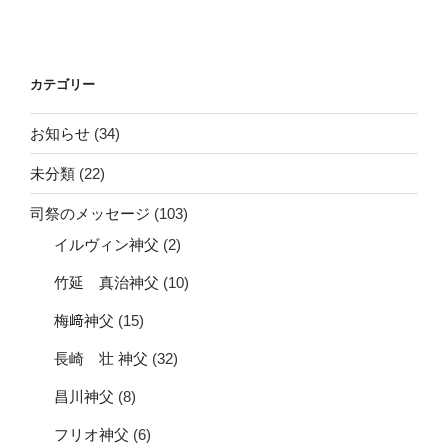
投
シ
稿
ョ
ン
カテゴリー
お知らせ
(34)
未分類
(22)
司祭のメッセージ
(103)
イルヴィン神父
(2)
竹延 真治神父
(10)
梅﨑神父
(15)
長崎 壮 神父
(32)
昌川神父
(8)
フリオ神父
(6)