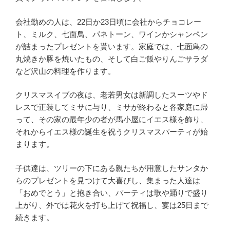
会社勤めの人は、22日か23日頃に会社からチョコレー
ト、ミルク、七面鳥、パネトーン、ワインかシャンペン
が詰まったプレゼントを貰います。家庭では、七面鳥の
丸焼きか豚を焼いたもの、そして白ご飯やりんごサラダ
など沢山の料理を作ります。
クリスマスイブの夜は、老若男女は新調したスーツやド
レスで正装してミサに与り、ミサが終わると各家庭に帰
って、その家の最年少の者が馬小屋にイエス様を飾り、
それからイエス様の誕生を祝うクリスマスパーティが始
まります。
子供達は、ツリーの下にある親たちが用意したサンタか
らのプレゼントを見つけて大喜びし、集まった人達は
「おめでとう」と抱き合い、パーティは歌や踊りで盛り
上がり、外では花火を打ち上げて祝福し、宴は25日まで
続きます。