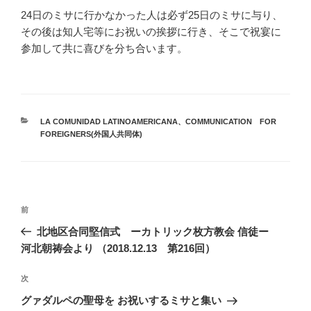
24日のミサに行かなかった人は必ず25日のミサに与り、
その後は知人宅等にお祝いの挨拶に行き、そこで祝宴に
参加して共に喜びを分ち合います。
カ
LA COMUNIDAD LATINOAMERICANA
、
COMMUNICATION FOR
テ
FOREIGNERS(外国人共同体)
ゴ
リ
ー
投
前
前
稿
の
北地区合同堅信式 ーカトリック枚方教会 信徒ー
ナ
投
河北朝祷会より （2018.12.13 第216回）
ビ
稿
ゲ
次
次
の
ー
グァダルペの聖母を お祝いするミサと集い