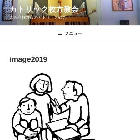
コ
カトリック枚方教会
ン
大阪府枚方市のカトリック教会
テ
ン
ツ
メニュー
へ
ス
キ
image2019
ッ
プ