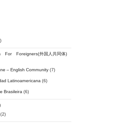
)
on For Foreigners(外国人共同体)
pine – English Community
(7)
ad Latinoamericana
(6)
 Brasileira
(6)
)
(2)