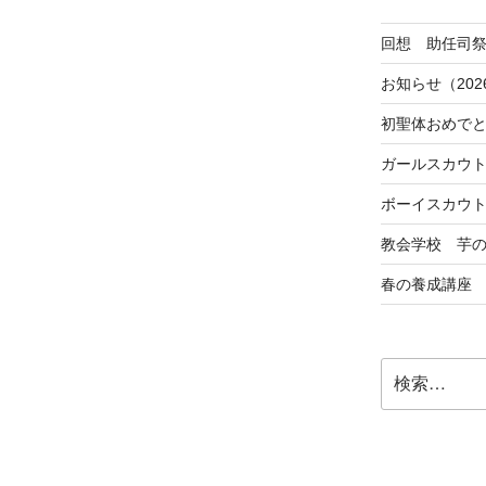
回想 助任司
お知らせ（202
初聖体おめで
ガールスカウ
ボーイスカウ
教会学校 芋
春の養成講座
検
索: