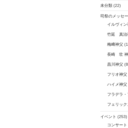
未分類
(22)
司祭のメッセ
イルヴィン
竹延 真治
梅﨑神父
(1
長崎 壮 
昌川神父
(8
フリオ神父
ハイメ神父
フラデラ・
フェリック
イベント
(253)
コンサート