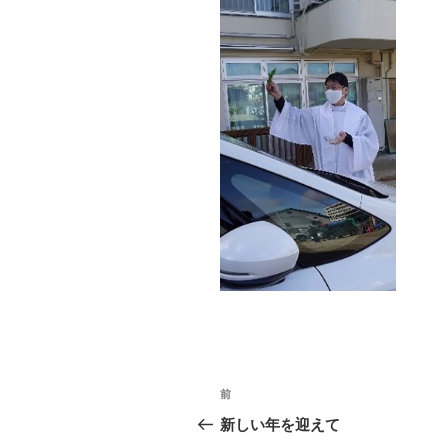
投
前
前
稿
の
新しい年を迎えて
投