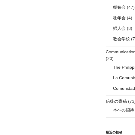
朝祷会
(47)
壮年会
(4)
婦人会
(8)
教会学校
(7
Communicati
(20)
The Philip
La Comunid
Comunidade
信徒の寄稿
(73
本への招待
最近の投稿