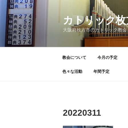
コ
ン
テ
カトリック枚
ン
大阪府枚方市のカトリック教会
ツ
へ
ス
キ
教会について
今月の予定
ッ
プ
色々な活動
年間予定
20220311