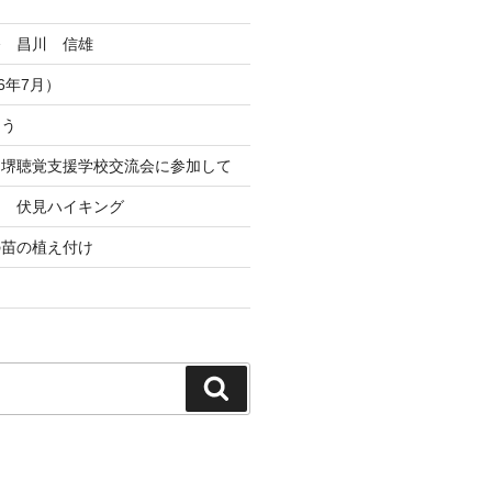
祭 昌川 信雄
6年7月）
とう
ト堺聴覚支援学校交流会に参加して
ト 伏見ハイキング
の苗の植え付け
検
索