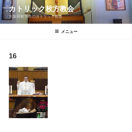
コ
カトリック枚方教会
ン
大阪府枚方市のカトリック教会
テ
ン
ツ
メニュー
へ
ス
キ
16
ッ
プ