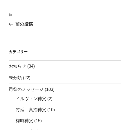
投
前
前
稿
の
前の投稿
ナ
投
ビ
稿
ゲ
ー
カテゴリー
シ
お知らせ
(34)
ョ
ン
未分類
(22)
司祭のメッセージ
(103)
イルヴィン神父
(2)
竹延 真治神父
(10)
梅﨑神父
(15)