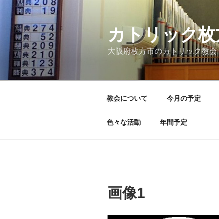
コ
ン
テ
カトリック枚
ン
大阪府枚方市のカトリック教会
ツ
へ
ス
キ
教会について
今月の予定
ッ
プ
色々な活動
年間予定
画像1