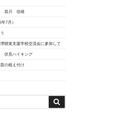
祭 昌川 信雄
6年7月）
とう
ト堺聴覚支援学校交流会に参加して
ト 伏見ハイキング
の苗の植え付け
検
索