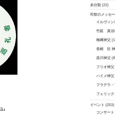
未分類
(22)
司祭のメッセ
イルヴィン
竹延 真治
梅﨑神父
(1
長崎 壮 
昌川神父
(8
フリオ神父
ハイメ神父
フラデラ・
フェリック
イベント
(253)
山』
コンサート