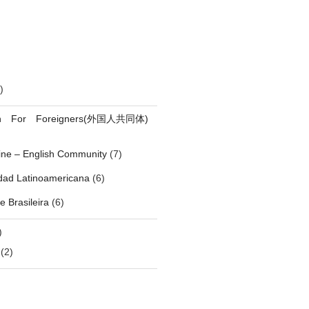
)
on For Foreigners(外国人共同体)
pine – English Community
(7)
ad Latinoamericana
(6)
 Brasileira
(6)
)
(2)