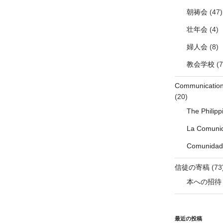
朝祷会
(47)
壮年会
(4)
婦人会
(8)
教会学校
(7
Communicati
(20)
The Philip
La Comunid
Comunidade
信徒の寄稿
(73
本への招待
最近の投稿