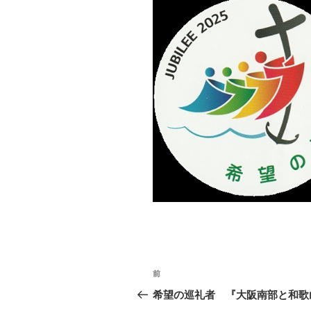
投
前
前
稿
の
希望の巡礼者 『大阪南部と和歌
投