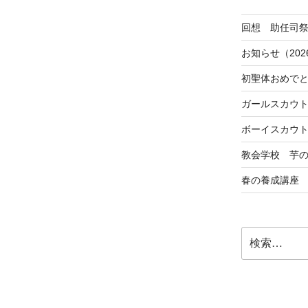
回想 助任司
お知らせ（202
初聖体おめで
ガールスカウ
ボーイスカウ
教会学校 芋
春の養成講座
検
索: