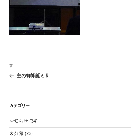
投
前
前
稿
の
主の御降誕ミサ
ナ
投
ビ
稿
ゲ
ー
カテゴリー
シ
お知らせ
(34)
ョ
ン
未分類
(22)