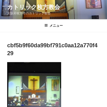
コ
カトリック枚方教会
ン
大阪府枚方市のカトリック教会
テ
ン
ツ
メニュー
へ
ス
キ
cbf5b9f60da99bf791c0aa12a770f4
ッ
29
プ