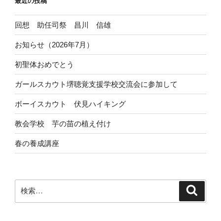
最近の投稿
回想 助任司祭 昌川 信雄
お知らせ（2026年7月）
初聖体おめでとう
ガールスカウト堺聴覚支援学校交流会に参加して
ボーイスカウト 伏見ハイキング
教会学校 芋の苗の植え付け
春の養成講座
検
検
索
索: