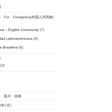
)
on For Foreigners(外国人共同体)
pine – English Community
(7)
ad Latinoamericana
(6)
 Brasileira
(6)
)
(2)
祭 昌川 信雄
6年7月）