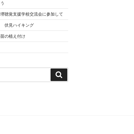
とう
ト堺聴覚支援学校交流会に参加して
ト 伏見ハイキング
の苗の植え付け
検
索