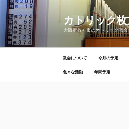
コ
ン
テ
カトリック枚
ン
大阪府枚方市のカトリック教会
ツ
へ
ス
キ
教会について
今月の予定
ッ
プ
色々な活動
年間予定