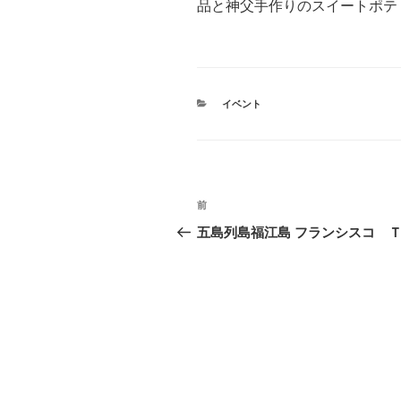
品と神父手作りのスイートポテ
カ
イベント
テ
ゴ
リ
ー
投
前
前
稿
の
五島列島福江島 フランシスコ 
投
ナ
稿
ビ
ゲ
ー
シ