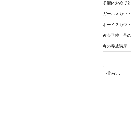
初聖体おめで
ガールスカウ
ボーイスカウ
教会学校 芋
春の養成講座
検
索: