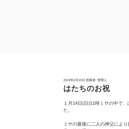
投
2024年2月25日
投稿者:
管理人
稿
はたちのお祝
日:
１月14日(日)11時ミサの中
た。
ミサの最後に二人の神父により