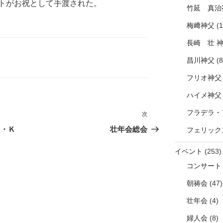
トがお祝として手渡された。
竹延 真治
梅﨑神父
(1
長崎 壮 
昌川神父
(8
フリオ神父
ハイメ神父
フラデラ・
次
次
の
Ｔ・Ｋ
壮年会総会
フェリック
投
稿
イベント
(253)
コンサート
朝祷会
(47)
壮年会
(4)
婦人会
(8)