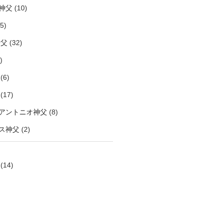
神父
(10)
5)
神父
(32)
)
(6)
(17)
アントニオ神父
(8)
ス神父
(2)
(14)